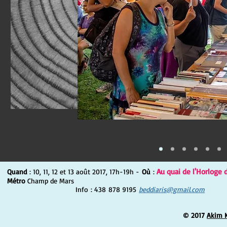
Au quai de l'Horloge 
Quand
: 10, 11, 12 et 13 août 2017, 17h-19h -
Où
:
Métro
Champ de Mars
Info : 438 878 9195
beddiaris@gmail.com
© 2017
Akim 