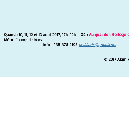
Au quai de l'Horloge 
Quand
: 10, 11, 12 et 13 août 2017, 17h-19h -
Où
:
Métro
Champ de Mars
Info : 438 878 9195
beddiaris@gmail.com
© 2017
Akim 