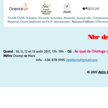
Nbr de
Au quai de l'Horloge 
Quand
: 10, 11, 12 et 13 août 2017, 17h-19h -
Où
:
Métro
Champ de Mars
Info : 438 878 9195
beddiaris@gmail.com
© 2017
Akim 